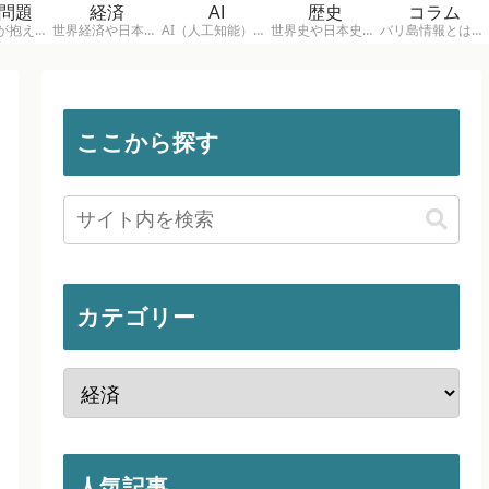
問題
経済
AI
歴史
コラム
日本社会が抱える問題や課題について考えるコラムカテゴリ。少子化、経済、政治、社会問題など日本の未来についてわかりやすく解説します。
世界経済や日本経済の動きをわかりやすく解説するカテゴリ。物価、円安、金融政策、景気などニュースの背景を深く読み解きます。
AI（人工知能）やテクノロジーの進化が社会に与える影響を解説するカテゴリ。ChatGPTなど最新AIの動向や未来社会について考察します。
世界史や日本史を通して、国家や社会の変化を読み解くコラムカテゴリ。歴史の出来事を現代社会と結びつけながらわかりやすく解説します。
バリ島情報とは別に、日本や世界の出来事、社会の動き、旅や価値観について考えるコラムです。ニュースの背景や現地視点、個人的な体験を交えながら、少し立ち止まって考える視点を届けます。
ここから探す
カテゴリー
人気記事