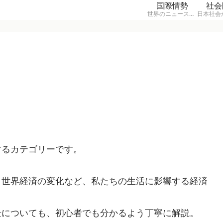
国際情勢
社会
世界のニュースや国際情勢の背景をわかりやすく解説するコラムカテゴリ。戦争、外交、国際関係など、ニュースだけでは見えない世界の動きを深く読み解きます。
するカテゴリーです。
、世界経済の変化など、私たちの生活に影響する経済
景についても、初心者でも分かるよう丁寧に解説。