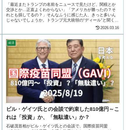
「最近またトランプの名前をニュースで見たけど、関税とか
交渉とか…正直よくわからない」「アメリカが勝ったの？そ
れとも損してるの？」そんなふうに感じた人、きっと多いん
じゃないでしょうか。トランプ元大統領の“ディール”と聞く
と、なんだかビジネス的...
2026.03.16
経済
ビル・ゲイツ氏との会談で約束した810億円～こ
れは「投資」か、「無駄遣い」か？
石破茂首相がビル・ゲイツ氏との会談で、国際疫苗同盟