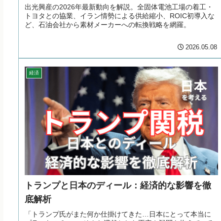
出光興産の2026年最新動向を解説。全固体電池工場の着工・
トヨタとの協業、イラン情勢による供給縮小、ROIC初導入な
ど、石油会社から素材メーカーへの転換戦略を網羅。
2026.05.08
経済
トランプと日本のディール：経済的な影響を徹
底解析
「トランプ氏がまた何か仕掛けてきた…日本にとって本当に