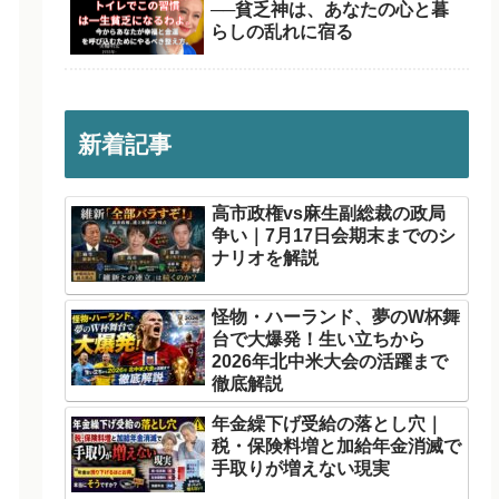
──貧乏神は、あなたの心と暮
らしの乱れに宿る
新着記事
高市政権vs麻生副総裁の政局
争い｜7月17日会期末までのシ
ナリオを解説
怪物・ハーランド、夢のW杯舞
台で大爆発！生い立ちから
2026年北中米大会の活躍まで
徹底解説
年金繰下げ受給の落とし穴｜
税・保険料増と加給年金消滅で
手取りが増えない現実