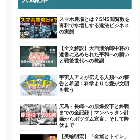
スマホ農場とは？SNS閲覧数を
有料で水増しする違法ビジネス
の実態
【全文解説】大西瀧治郎中将の
遺書に込められた平和への願い
と戦後世代への教訓
宇宙人アミが伝える人類への警
告と希望：科学よりも愛が文明
を救う
広島・長崎への原爆投下と終戦
までの全記録｜マンハッタン計
画からポツダム宣言、そして降
伏まで
【美輪明宏】「金運とトイレ」